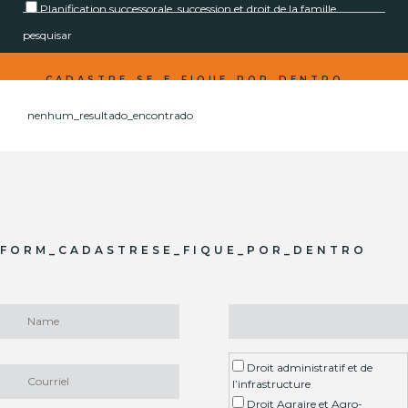
Planification successorale, succession et droit de la famille
Affaires
pesquisar
Immobilier
CADASTRE_SE_E_FIQUE_POR_DENTRO
Marché de capitaux et Fonds d’investissement
Droit du travail
nenhum_resultado_encontrado
Prévention et résolution de litiges
Pénal des Affaires et Compliance
Fiscal
Droit de l'urbanisme
FORM_CADASTRESE_FIQUE_POR_DENTRO
Droit administratif et de
l’infrastructure
Droit Agraire et Agro-