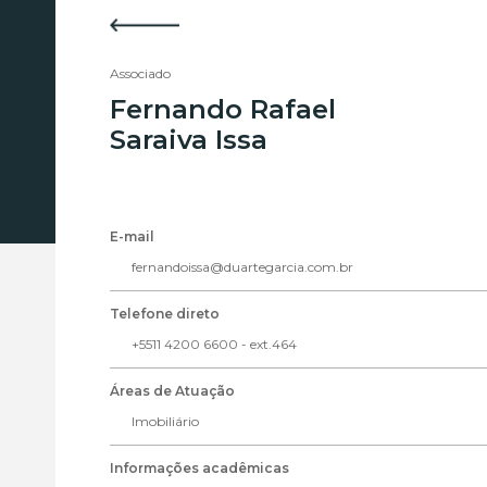
Associado
Fernando Rafael
Saraiva Issa
E-mail
fernandoissa@duartegarcia.com.br
Telefone direto
+5511 4200 6600 - ext.464
Áreas de Atuação
Imobiliário
Informações acadêmicas