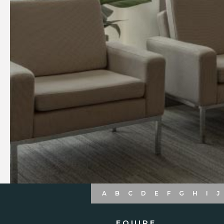
A
B
C
D
E
F
G
H
I
J
EQUIPE