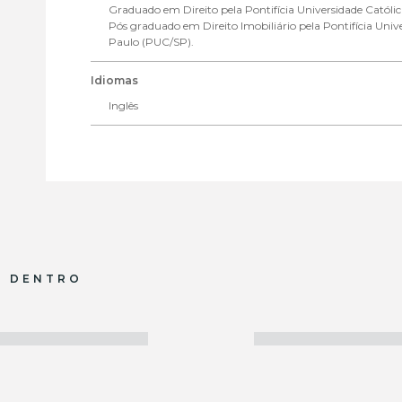
Graduado em Direito pela Pontifícia Universidade Católi
Pós graduado em Direito Imobiliário pela Pontifícia Univ
Paulo (PUC/SP).
Idiomas
Inglês
R DENTRO
Administrativo e Infraest