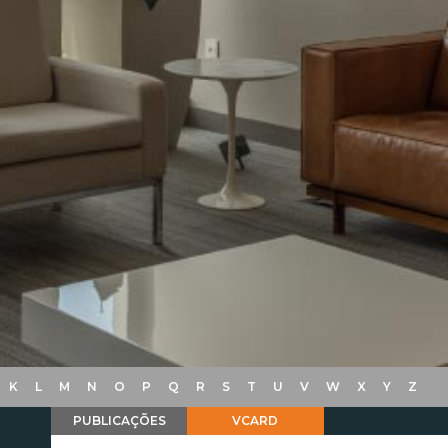
K
L
M
N
O
P
Q
R
S
T
U
V
W
X
Y
Z
PUBLICAÇÕES
VCARD