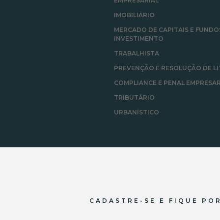
EMPRESARIAL
IMOBILIÁRIO
MERCADO DE CAPITAIS E FUNDO
INVESTIMENTO
TRABALHISTA
PREVENÇÃO E RESOLUÇÃO DE LI
COMPLIANCE E PENAL EMPRESAR
TRIBUTÁRIO
URBANÍSTICO
CADASTRE-SE E FIQUE PO