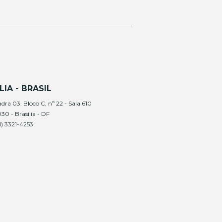
LIA - BRASIL
ra 03, Bloco C, nº 22 - Sala 610
0 - Brasilia - DF
61) 3321-4253