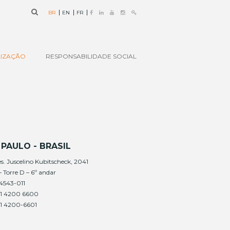
BR
EN
FR
IZAÇÃO
RESPONSABILIDADE SOCIAL
PAULO - BRASIL
es. Juscelino Kubitscheck, 2041
 Torre D – 6º andar
4543-011
5 11 4200 6600
 11 4200-6601