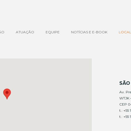
ÃO
ATUAÇÃO
EQUIPE
NOTÍCIAS E E-BOOK
LOCAL
SÃO 
Av. Pr
WTJK –
CEP 0
t.: +5
t.: +55