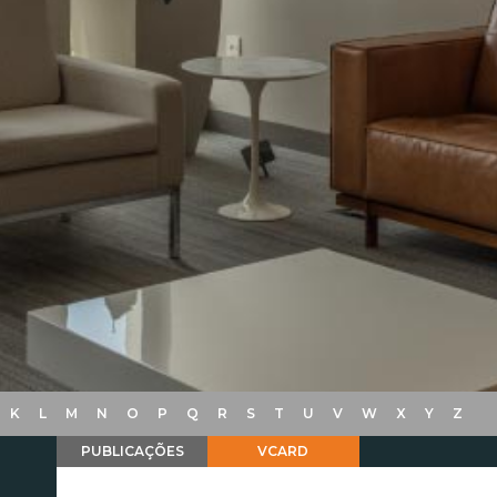
K
L
M
N
O
P
Q
R
S
T
U
V
W
X
Y
Z
PUBLICAÇÕES
VCARD