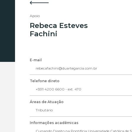
Apoio
Rebeca Esteves
Fachini
E-mail
rebecafachini@duartegarcia.com.br
Telefone direto
+5511 4200 6600 - ext. 470
Áreas de Atuação
Tributário
Informações acadêmicas
Cursando Direito na Pontifícia Universidade Católica de