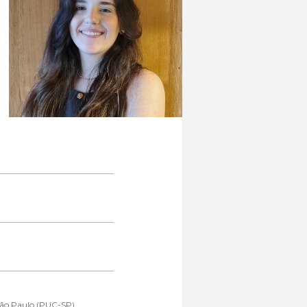
 São Paulo (PUC-SP)