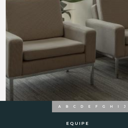
A
B
C
D
E
F
G
H
I
J
EQUIPE