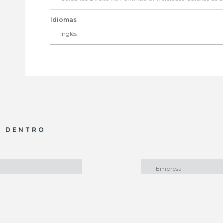
Idiomas
Inglês
R DENTRO
Administrativo e Infraest
Agrário e Agronegócio
Ambiental / ESG