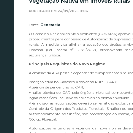
Vegetação Nativa em Imóveis Rurais
PUBLICADO EM
24/09/2025 11:06
Fonte:
Geocracia
O Conselho Nacional do Meio Ambiente (CONAMA) aprovou n
procedimentos para concessão de Autorização de Supressão 
rurais. A medida visa alinhar a atuação dos órgãos ambie
Florestal (Lei Federal nº 12.651/2012), promovendo maio
segurança jurídica.
Principais Requisitos do Novo Regime
A emissão da ASV passa a depender do cumprimento simultân
Inscrição ativa no Cadastro Ambiental Rural (CAR);
Ausência de pendências no CAR;
Análise técnica do CAR pelo órgão ambiental competente,
legais específicos, inclusive os aplicáveis ao bioma envolvido.
Além disso, as autorizações deverão ser emitidas exclusiv
Controle da Origem dos Produtos Florestais (Sinaflor) ou po
automaticamente ao Sinaflor, sob coordenação do Ibama, c
Código Florestal.
Autorizações anteriores à vigência da nova norma deverã