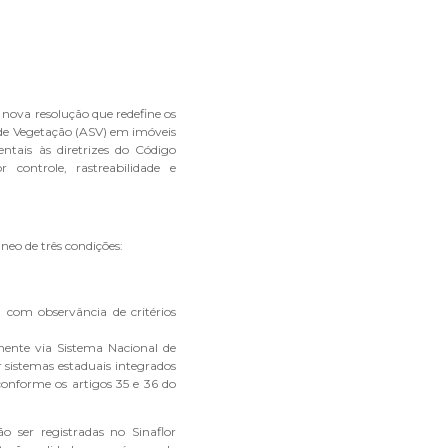
ova resolução que redefine os
de Vegetação (ASV) em imóveis
ntais às diretrizes do Código
r controle, rastreabilidade e
eo de três condições:
 com observância de critérios
amente via Sistema Nacional de
r sistemas estaduais integrados
onforme os artigos 35 e 36 do
o ser registradas no Sinaflor