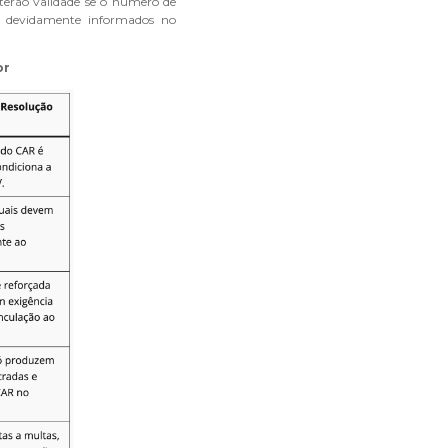
 terão validade se o número de
m devidamente informados no
or