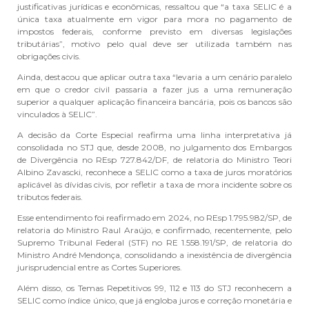
justificativas jurídicas e econômicas, ressaltou que “a taxa SELIC é a
única taxa atualmente em vigor para mora no pagamento de
impostos federais, conforme previsto em diversas legislações
tributárias”, motivo pelo qual deve ser utilizada também nas
obrigações civis.
Ainda, destacou que aplicar outra taxa “levaria a um cenário paralelo
em que o credor civil passaria a fazer jus a uma remuneração
superior a qualquer aplicação financeira bancária, pois os bancos são
vinculados à SELIC”.
A decisão da Corte Especial reafirma uma linha interpretativa já
consolidada no STJ que, desde 2008, no julgamento dos Embargos
de Divergência no REsp 727.842/DF, de relatoria do Ministro Teori
Albino Zavascki, reconhece a SELIC como a taxa de juros moratórios
aplicável às dívidas civis, por refletir a taxa de mora incidente sobre os
tributos federais.
Esse entendimento foi reafirmado em 2024, no REsp 1.795.982/SP, de
relatoria do Ministro Raul Araújo, e confirmado, recentemente, pelo
Supremo Tribunal Federal (STF) no RE 1.558.191/SP, de relatoria do
Ministro André Mendonça, consolidando a inexistência de divergência
jurisprudencial entre as Cortes Superiores.
Além disso, os Temas Repetitivos 99, 112 e 113 do STJ reconhecem a
SELIC como índice único, que já engloba juros e correção monetária e