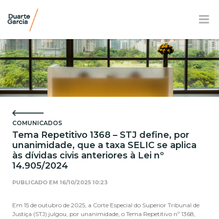
BR
EN
FR
APRESENTAÇÃO
ATUAÇÃO
COMUNICADOS
EQUIPE
Tema Repetitivo 1368 – STJ define, por
unanimidade, que a taxa SELIC se aplica
NOTÍCIAS E E-BOOK
às dívidas civis anteriores à Lei nº
14.905/2024
LOCALIZAÇÃO
PUBLICADO EM
16/10/2025 10:23
RESPONSABILIDADE SOCIAL
Em 15 de outubro de 2025, a Corte Especial do Superior Tribunal de
Justiça (STJ) julgou, por unanimidade, o Tema Repetitivo nº 1368,