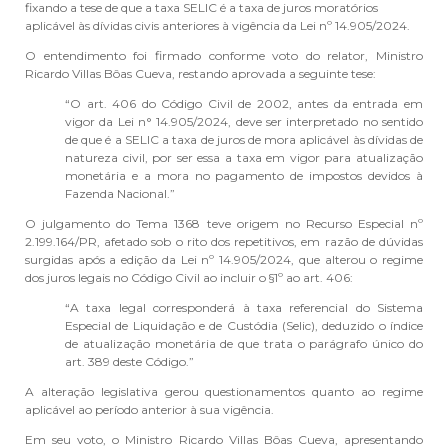
fixando a tese de que a taxa SELIC é a taxa de juros moratórios
aplicável às dívidas civis anteriores à vigência da Lei nº 14.905/2024.
O entendimento foi firmado conforme voto do relator, Ministro
Ricardo Villas Bôas Cueva, restando aprovada a seguinte tese:
“O art. 406 do Código Civil de 2002, antes da entrada em
vigor da Lei n° 14.905/2024, deve ser interpretado no sentido
de que é a SELIC a taxa de juros de mora aplicável às dívidas de
natureza civil, por ser essa a taxa em vigor para atualização
monetária e a mora no pagamento de impostos devidos à
Fazenda Nacional.”
O julgamento do Tema 1368 teve origem no Recurso Especial nº
2.199.164/PR, afetado sob o rito dos repetitivos, em razão de dúvidas
surgidas após a edição da Lei nº 14.905/2024, que alterou o regime
dos juros legais no Código Civil ao incluir o §1º ao art. 406:
“A taxa legal corresponderá à taxa referencial do Sistema
Especial de Liquidação e de Custódia (Selic), deduzido o índice
de atualização monetária de que trata o parágrafo único do
art. 389 deste Código.”
A alteração legislativa gerou questionamentos quanto ao regime
aplicável ao período anterior à sua vigência.
Em seu voto, o Ministro Ricardo Villas Bôas Cueva, apresentando