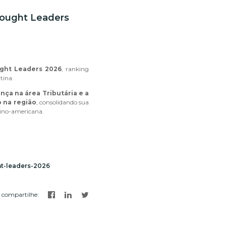
Thought Leaders
ght Leaders 2026
, ranking
tina.
ança na área Tributária e a
o na região
, consolidando sua
tino-americana.
ht-leaders-2026
compartilhe
: