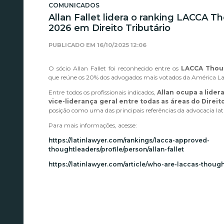
COMUNICADOS
Allan Fallet lidera o ranking LACCA 
2026 em Direito Tributário
PUBLICADO EM
16/10/2025 12:06
O sócio Allan Fallet foi reconhecido entre os
LACCA Thou
que reúne os 20% dos advogados mais votados da América La
Entre todos os profissionais indicados,
Allan ocupa a lider
vice-liderança geral entre todas as áreas do Direit
posição como uma das principais referências da advocacia la
Para mais informações, acesse:
https://latinlawyer.com/rankings/lacca-approved-
thoughtleaders/profile/person/allan-fallet
https://latinlawyer.com/article/who-are-laccas-thoug