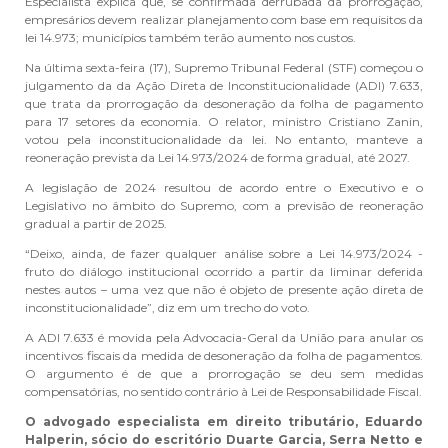
Especialista explica que, se confirmada derrubada da prorrogação,
empresários devem realizar planejamento com base em requisitos da
lei 14.973; municípios também terão aumento nos custos.
Na última sexta-feira (17), Supremo Tribunal Federal (STF) começou o
julgamento da da Ação Direta de Inconstitucionalidade (ADI) 7.633,
que trata da prorrogação da desoneração da folha de pagamento
para 17 setores da economia. O relator, ministro Cristiano Zanin,
votou pela inconstitucionalidade da lei. No entanto, manteve a
reoneração prevista da Lei 14.973/2024 de forma gradual, até 2027.
A legislação de 2024 resultou de acordo entre o Executivo e o
Legislativo no âmbito do Supremo, com a previsão de reoneração
gradual a partir de 2025.
“Deixo, ainda, de fazer qualquer análise sobre a Lei 14.973/2024 -
fruto do diálogo institucional ocorrido a partir da liminar deferida
nestes autos – uma vez que não é objeto de presente ação direta de
inconstitucionalidade”, diz em um trecho do voto.
A ADI 7.633 é movida pela Advocacia-Geral da União para anular os
incentivos fiscais da medida de desoneração da folha de pagamentos.
O argumento é de que a prorrogação se deu sem medidas
compensatórias, no sentido contrário à Lei de Responsabilidade Fiscal.
O advogado especialista em direito tributário, Eduardo
Halperin, sócio do escritório Duarte Garcia, Serra Netto e