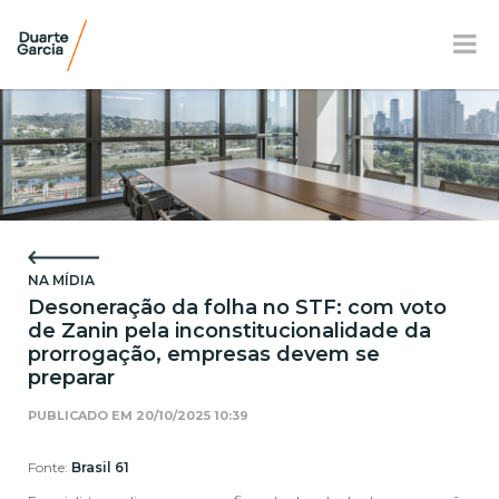
BR
EN
FR
APRESENTAÇÃO
ATUAÇÃO
NA MÍDIA
EQUIPE
Desoneração da folha no STF: com voto
de Zanin pela inconstitucionalidade da
NOTÍCIAS E E-BOOK
prorrogação, empresas devem se
preparar
LOCALIZAÇÃO
PUBLICADO EM
20/10/2025 10:39
RESPONSABILIDADE SOCIAL
Fonte:
Brasil 61