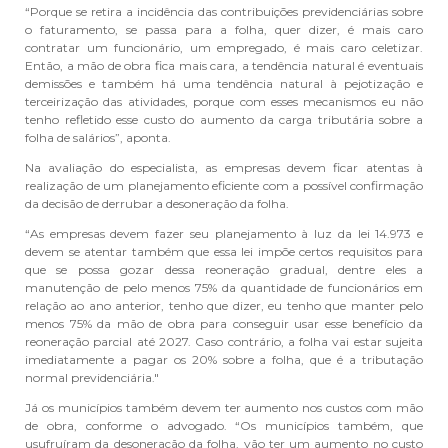
“Porque se retira a incidência das contribuições previdenciárias sobre
o faturamento, se passa para a folha, quer dizer, é mais caro
contratar um funcionário, um empregado, é mais caro celetizar.
Então, a mão de obra fica mais cara, a tendência natural é eventuais
demissões e também há uma tendência natural à pejotização e
terceirização das atividades, porque com esses mecanismos eu não
tenho refletido esse custo do aumento da carga tributária sobre a
folha de salários”, aponta.
Na avaliação do especialista, as empresas devem ficar atentas à
realização de um planejamento eficiente com a possível confirmação
da decisão de derrubar a desoneração da folha.
“As empresas devem fazer seu planejamento à luz da lei 14.973 e
devem se atentar também que essa lei impõe certos requisitos para
que se possa gozar dessa reoneração gradual, dentre eles a
manutenção de pelo menos 75% da quantidade de funcionários em
relação ao ano anterior, tenho que dizer, eu tenho que manter pelo
menos 75% da mão de obra para conseguir usar esse benefício da
reoneração parcial até 2027. Caso contrário, a folha vai estar sujeita
imediatamente a pagar os 20% sobre a folha, que é a tributação
normal previdenciária."
Já os municípios também devem ter aumento nos custos com mão
de obra, conforme o advogado. “Os municípios também, que
usufruíram da desoneração da folha, vão ter um aumento no custo