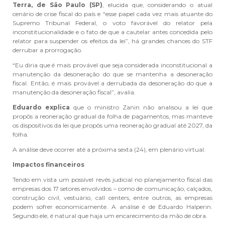
Terra, de São Paulo (SP)
, elucida que, considerando o atual
cenário de crise fiscal do país e “esse papel cada vez mais atuante do
Supremo Tribunal Federal, o voto favorável do relator pela
inconstitucionalidade e o fato de que a cautelar antes concedida pelo
relator para suspender os efeitos da lei”, há grandes chances do STF
derrubar a prorrogação.
“Eu diria que é mais provável que seja considerada inconstitucional a
manutenção da desoneração do que se mantenha a desoneração
fiscal. Então, é mais provável a derrubada da desoneração do que a
manutenção da desoneração fiscal”, avalia.
Eduardo
explica
que o ministro Zanin não analisou a lei que
propôs a reoneração gradual da folha de pagamentos, mas manteve
os dispositivos da lei que propôs uma reoneração gradual até 2027, da
folha.
A análise deve ocorrer até a próxima sexta (24), em plenário virtual.
Impactos financeiros
Tendo em vista um possível revés judicial no planejamento fiscal das
empresas dos 17 setores envolvidos – como de comunicação, calçados,
construção civil, vestuário, call centers, entre outros, as empresas
podem sofrer economicamente. A análise é de Eduardo Halperin.
Segundo ele, é natural que haja um encarecimento da mão de obra.