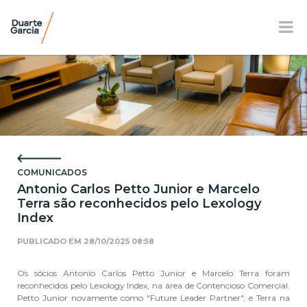
BR
EN
FR
APRESENTAÇÃO
ATUAÇÃO
COMUNICADOS
EQUIPE
Antonio Carlos Petto Junior e Marcelo
Terra são reconhecidos pelo Lexology
NOTÍCIAS E E-BOOK
Index
LOCALIZAÇÃO
PUBLICADO EM
28/10/2025 08:58
RESPONSABILIDADE SOCIAL
Os sócios Antonio Carlos Petto Junior e Marcelo Terra foram
reconhecidos pelo Lexology Index, na área de Contencioso Comercial.
Petto Junior novamente como "Future Leader Partner", e Terra na