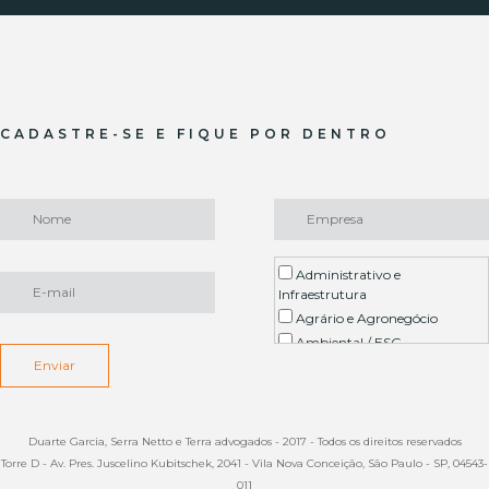
CADASTRE-SE E FIQUE POR DENTRO
Administrativo e
Infraestrutura
Agrário e Agronegócio
Ambiental / ESG
Enviar
Arbitragem
Contencioso Imobiliário
Contratual
Planejamento Patrimonial,
Duarte Garcia, Serra Netto e Terra advogados - 2017 - Todos os direitos reservados
Sucessões e Direito de Família
Torre D - Av. Pres. Juscelino Kubitschek, 2041 - Vila Nova Conceição, São Paulo - SP, 04543-
Empresarial
011