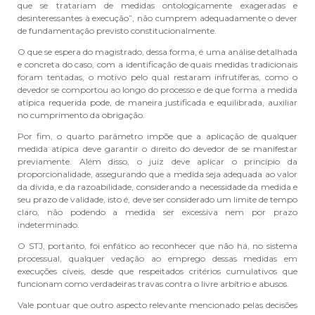
que se tratariam de medidas ontologicamente exageradas e
desinteressantes à execução”, não cumprem adequadamente o dever
de fundamentação previsto constitucionalmente.
O que se espera do magistrado, dessa forma, é uma análise detalhada
e concreta do caso, com a identificação de quais medidas tradicionais
foram tentadas, o motivo pelo qual restaram infrutíferas, como o
devedor se comportou ao longo do processo e de que forma a medida
atípica requerida pode, de maneira justificada e equilibrada, auxiliar
no cumprimento da obrigação.
Por fim, o quarto parâmetro impõe que a aplicação de qualquer
medida atípica deve garantir o direito do devedor de se manifestar
previamente. Além disso, o juiz deve aplicar o princípio da
proporcionalidade, assegurando que a medida seja adequada ao valor
da dívida, e da razoabilidade, considerando a necessidade da medida e
seu prazo de validade, isto é, deve ser considerado um limite de tempo
claro, não podendo a medida ser excessiva nem por prazo
indeterminado.
O STJ, portanto, foi enfático ao reconhecer que não há, no sistema
processual, qualquer vedação ao emprego dessas medidas em
execuções cíveis, desde que respeitados critérios cumulativos que
funcionam como verdadeiras travas contra o livre arbítrio e abusos.
Vale pontuar que outro aspecto relevante mencionado pelas decisões