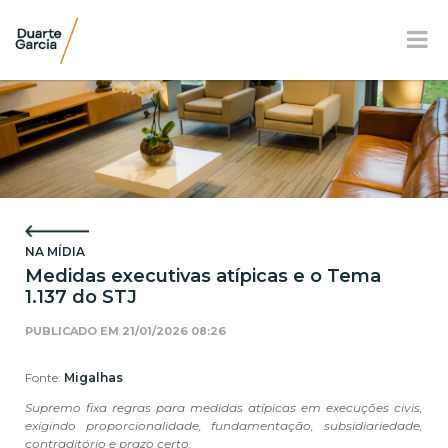
BR
EN
FR
APRESENTAÇÃO
ATUAÇÃO
NA MÍDIA
EQUIPE
Medidas executivas atípicas e o Tema
1.137 do STJ
NOTÍCIAS E E-BOOK
PUBLICADO EM
21/01/2026 08:26
LOCALIZAÇÃO
Fonte:
Migalhas
RESPONSABILIDADE SOCIAL
Supremo fixa regras para medidas atípicas em execuções civis,
exigindo proporcionalidade, fundamentação, subsidiariedade,
contraditório e prazo certo.