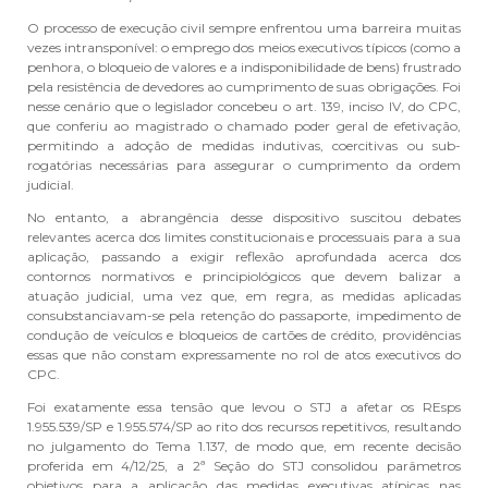
O processo de execução civil sempre enfrentou uma barreira muitas
vezes intransponível: o emprego dos meios executivos típicos (como a
penhora, o bloqueio de valores e a indisponibilidade de bens) frustrado
pela resistência de devedores ao cumprimento de suas obrigações. Foi
nesse cenário que o legislador concebeu o art. 139, inciso IV, do CPC,
que conferiu ao magistrado o chamado poder geral de efetivação,
permitindo a adoção de medidas indutivas, coercitivas ou sub-
rogatórias necessárias para assegurar o cumprimento da ordem
judicial.
No entanto, a abrangência desse dispositivo suscitou debates
relevantes acerca dos limites constitucionais e processuais para a sua
aplicação, passando a exigir reflexão aprofundada acerca dos
contornos normativos e principiológicos que devem balizar a
atuação judicial, uma vez que, em regra, as medidas aplicadas
consubstanciavam-se pela retenção do passaporte, impedimento de
condução de veículos e bloqueios de cartões de crédito, providências
essas que não constam expressamente no rol de atos executivos do
CPC.
Foi exatamente essa tensão que levou o STJ a afetar os REsps
1.955.539/SP e 1.955.574/SP ao rito dos recursos repetitivos, resultando
no julgamento do Tema 1.137, de modo que, em recente decisão
proferida em 4/12/25, a 2ª Seção do STJ consolidou parâmetros
objetivos para a aplicação das medidas executivas atípicas nas