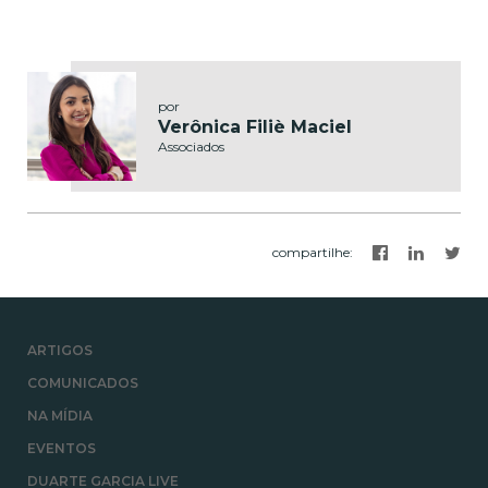
por
Verônica Filiè Maciel
Associados
compartilhe
:
ARTIGOS
COMUNICADOS
NA MÍDIA
EVENTOS
DUARTE GARCIA LIVE