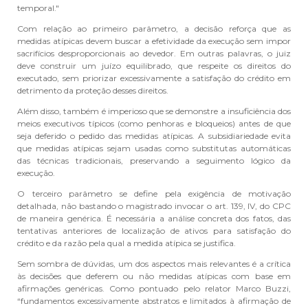
temporal."
Com relação ao primeiro parâmetro, a decisão reforça que as
medidas atípicas devem buscar a efetividade da execução sem impor
sacrifícios desproporcionais ao devedor. Em outras palavras, o juiz
deve construir um juízo equilibrado, que respeite os direitos do
executado, sem priorizar excessivamente a satisfação do crédito em
detrimento da proteção desses direitos.
Além disso, também é imperioso que se demonstre a insuficiência dos
meios executivos típicos (como penhoras e bloqueios) antes de que
seja deferido o pedido das medidas atípicas. A subsidiariedade evita
que medidas atípicas sejam usadas como substitutas automáticas
das técnicas tradicionais, preservando a seguimento lógico da
execução.
O terceiro parâmetro se define pela exigência de motivação
detalhada, não bastando o magistrado invocar o art. 139, IV, do CPC
de maneira genérica. É necessária a análise concreta dos fatos, das
tentativas anteriores de localização de ativos para satisfação do
crédito e da razão pela qual a medida atípica se justifica.
Sem sombra de dúvidas, um dos aspectos mais relevantes é a crítica
às decisões que deferem ou não medidas atípicas com base em
afirmações genéricas. Como pontuado pelo relator Marco Buzzi,
“fundamentos excessivamente abstratos e limitados à afirmação de