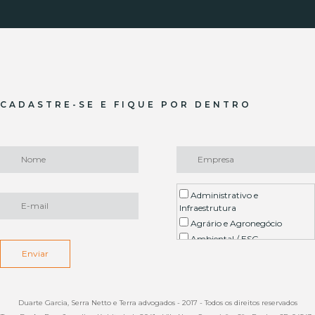
CADASTRE-SE E FIQUE POR DENTRO
Administrativo e
Infraestrutura
Agrário e Agronegócio
Ambiental / ESG
Enviar
Arbitragem
Contencioso Imobiliário
Contratual
Planejamento Patrimonial,
Duarte Garcia, Serra Netto e Terra advogados - 2017 - Todos os direitos reservados
Sucessões e Direito de Família