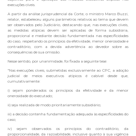
execuções cíveis.
A partir da análise jurisprudencial da Corte, o ministro Marco Buzzi,
relator, estabeleceu alguns parâmetros relativos ao tema que devem
ser observados pelo Judiciário, destacando que, nas execuções cíveis,
as medidas atípicas devem ser aplicadas de forma subsidiária,
proporcional e mediante decisão fundamentada nas especificidades
do caso, respeitando os princípios da efetividade, menor onerosidade e
contraditório, com a devida advertência ao devedor sobre as
consequências de sua omissão.
Nesse sentido, por unanimidade, foi fixada a seguinte tese:
"Nas execuções cíveis, submetidas exclusivamente ao CPC, a adoção
judicial de meios executivos atípicos é cabível desde que,
cumulativamente:
i) sejam ponderados os princípios da efetividade e da menor
onerosidade do executado;
ii) seja realizada de modo prioritariamente subsidiário;
iii) a decisão contenha fundamentação adequada às especificidades do
caso;
iv) sejam observados os princípios do contraditório, da
proporcionalidade, da razoabilidade, inclusive quanto à sua vigência