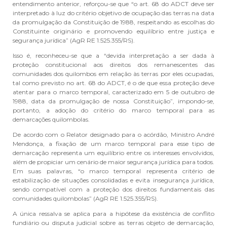
entendimento anterior, reforçou-se que “o art. 68 do ADCT deve ser
interpretado à luz do critério objetivo de ocupação das terras na data
da promulgação da Constituição de 1988, respeitando as escolhas do
Constituinte originário e promovendo equilíbrio entre justiça e
segurança jurídica” (AgR RE 1.525.355/RS).
Isso é, reconheceu-se que a “devida interpretação a ser dada à
proteção constitucional aos direitos dos remanescentes das
comunidades dos quilombos em relação às terras por eles ocupadas,
tal como previsto no art. 68 do ADCT, é o de que essa proteção deve
atentar para o marco temporal, caracterizado em 5 de outubro de
1988, data da promulgação de nossa Constituição”, impondo-se,
portanto, a adoção do critério do marco temporal para as
demarcações quilombolas.
De acordo com o Relator designado para o acórdão, Ministro André
Mendonça, a fixação de um marco temporal para esse tipo de
demarcação representa um equilíbrio entre os interesses envolvidos,
além de propiciar um cenário de maior segurança jurídica para todos.
Em suas palavras, “o marco temporal representa critério de
estabilização de situações consolidadas e evita insegurança jurídica,
sendo compatível com a proteção dos direitos fundamentais das
comunidades quilombolas” (AgR RE 1.525.355/RS).
A única ressalva se aplica para a hipótese da existência de conflito
fundiário ou disputa judicial sobre as terras objeto de demarcação,