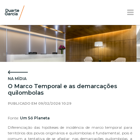
BR
EN
FR
APRESENTAÇÃO
ATUAÇÃO
NA MÍDIA
EQUIPE
O Marco Temporal e as demarcações
quilombolas
NOTÍCIAS E E-BOOK
PUBLICADO EM
09/02/2026 10:29
LOCALIZAÇÃO
Fonte:
Um Só Planeta
RESPONSABILIDADE SOCIAL
Diferenciação das hipóteses de incidência de marco temporal para
territórios dos povos originários e quilombolas é fundamental, pois é
comum a tentativa de se afastar, nas demarcações quilombolas, a