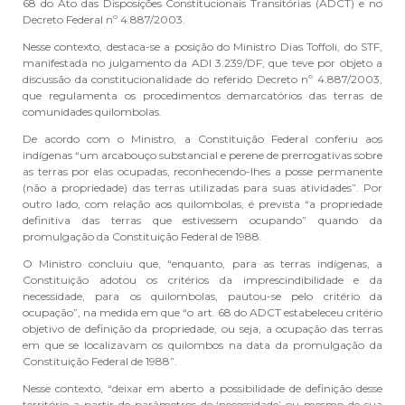
68 do Ato das Disposições Constitucionais Transitórias (ADCT) e no
Decreto Federal nº 4.887/2003.
Nesse contexto, destaca-se a posição do Ministro Dias Toffoli, do STF,
manifestada no julgamento da ADI 3.239/DF, que teve por objeto a
discussão da constitucionalidade do referido Decreto nº 4.887/2003,
que regulamenta os procedimentos demarcatórios das terras de
comunidades quilombolas.
De acordo com o Ministro, a Constituição Federal conferiu aos
indígenas “um arcabouço substancial e perene de prerrogativas sobre
as terras por elas ocupadas, reconhecendo-lhes a posse permanente
(não a propriedade) das terras utilizadas para suas atividades”. Por
outro lado, com relação aos quilombolas, é prevista “a propriedade
definitiva das terras que estivessem ocupando” quando da
promulgação da Constituição Federal de 1988.
O Ministro concluiu que, “enquanto, para as terras indígenas, a
Constituição adotou os critérios da imprescindibilidade e da
necessidade, para os quilombolas, pautou-se pelo critério da
ocupação”, na medida em que “o art. 68 do ADCT estabeleceu critério
objetivo de definição da propriedade, ou seja, a ocupação das terras
em que se localizavam os quilombos na data da promulgação da
Constituição Federal de 1988”.
Nesse contexto, “deixar em aberto a possibilidade de definição desse
território a partir de parâmetros de ‘necessidade’ ou mesmo de sua