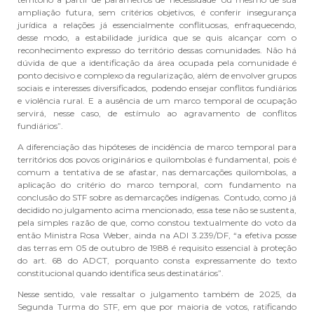
ampliação futura, sem critérios objetivos, é conferir insegurança
jurídica a relações já essencialmente conflituosas, enfraquecendo,
desse modo, a estabilidade jurídica que se quis alcançar com o
reconhecimento expresso do território dessas comunidades. Não há
dúvida de que a identificação da área ocupada pela comunidade é
ponto decisivo e complexo da regularização, além de envolver grupos
sociais e interesses diversificados, podendo ensejar conflitos fundiários
e violência rural. E a ausência de um marco temporal de ocupação
servirá, nesse caso, de estímulo ao agravamento de conflitos
fundiários”.
A diferenciação das hipóteses de incidência de marco temporal para
territórios dos povos originários e quilombolas é fundamental, pois é
comum a tentativa de se afastar, nas demarcações quilombolas, a
aplicação do critério do marco temporal, com fundamento na
conclusão do STF sobre as demarcações indígenas. Contudo, como já
decidido no julgamento acima mencionado, essa tese não se sustenta,
pela simples razão de que, como constou textualmente do voto da
então Ministra Rosa Weber, ainda na ADI 3.239/DF, “a efetiva posse
das terras em 05 de outubro de 1988 é requisito essencial à proteção
do art. 68 do ADCT, porquanto consta expressamente do texto
constitucional quando identifica seus destinatários”.
Nesse sentido, vale ressaltar o julgamento também de 2025, da
Segunda Turma do STF, em que por maioria de votos, ratificando