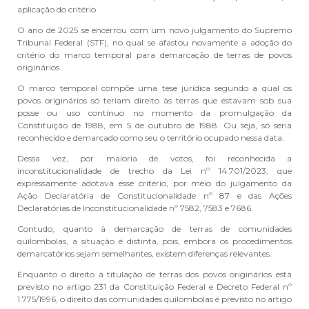
aplicação do critério
O ano de 2025 se encerrou com um novo julgamento do Supremo
Tribunal Federal (STF), no qual se afastou novamente a adoção do
critério do marco temporal para demarcação de terras de povos
originários.
O marco temporal compõe uma tese jurídica segundo a qual os
povos originários só teriam direito às terras que estavam sob sua
posse ou uso contínuo no momento da promulgação da
Constituição de 1988, em 5 de outubro de 1988. Ou seja, só seria
reconhecido e demarcado como seu o território ocupado nessa data.
Dessa vez, por maioria de votos, foi reconhecida a
inconstitucionalidade de trecho da Lei nº 14.701/2023, que
expressamente adotava esse critério, por meio do julgamento da
Ação Declaratória de Constitucionalidade nº 87 e das Ações
Declaratórias de Inconstitucionalidade nº 7582, 7583 e 7686.
Contudo, quanto à demarcação de terras de comunidades
quilombolas, a situação é distinta, pois, embora os procedimentos
demarcatórios sejam semelhantes, existem diferenças relevantes.
Enquanto o direito à titulação de terras dos povos originários está
previsto no artigo 231 da Constituição Federal e Decreto Federal nº
1.775/1996, o direito das comunidades quilombolas é previsto no artigo