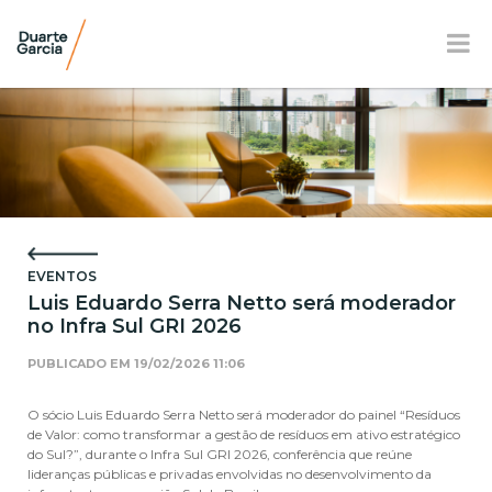
BR
EN
FR
APRESENTAÇÃO
ATUAÇÃO
EVENTOS
EQUIPE
Luis Eduardo Serra Netto será moderador
no Infra Sul GRI 2026
NOTÍCIAS E E-BOOK
PUBLICADO EM
19/02/2026 11:06
LOCALIZAÇÃO
O sócio Luis Eduardo Serra Netto será moderador do painel “Resíduos
RESPONSABILIDADE SOCIAL
de Valor: como transformar a gestão de resíduos em ativo estratégico
do Sul?”, durante o Infra Sul GRI 2026, conferência que reúne
lideranças públicas e privadas envolvidas no desenvolvimento da