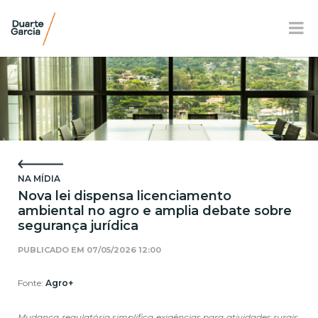
BR
EN
FR
APRESENTAÇÃO
ATUAÇÃO
NA MÍDIA
EQUIPE
Nova lei dispensa licenciamento
ambiental no agro e amplia debate sobre
NOTÍCIAS E E-BOOK
segurança jurídica
LOCALIZAÇÃO
PUBLICADO EM
07/05/2026 12:00
RESPONSABILIDADE SOCIAL
Fonte:
Agro+
Mudança regulatória simplifica exigências para atividades rurais,