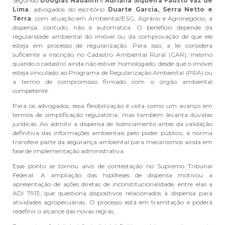
Segundo
Douglas Nadalini
e
Adriana Siqueira Fausto Vaz de
Lima
, advogados do escritório
Duarte Garcia, Serra Netto e
Terra
, com atuação em Ambiental/ESG, Agrário e Agronegócio, a
dispensa, contudo, não é automática. O benefício depende da
regularidade ambiental do imóvel ou da comprovação de que ele
esteja em processo de regularização. Para isso, a lei considera
suficiente a inscrição no Cadastro Ambiental Rural (CAR), mesmo
quando o cadastro ainda não estiver homologado, desde que o imóvel
esteja vinculado ao Programa de Regularização Ambiental (PRA) ou
a termo de compromisso firmado com o órgão ambiental
competente.
Para os advogados, essa flexibilização é vista como um avanço em
termos de simplificação regulatória, mas também levanta dúvidas
jurídicas. Ao admitir a dispensa de licenciamento antes da validação
definitiva das informações ambientais pelo poder público, a norma
transfere parte da segurança ambiental para mecanismos ainda em
fase de implementação administrativa.
Esse ponto se tornou alvo de contestação no Supremo Tribunal
Federal. A ampliação das hipóteses de dispensa motivou a
apresentação de ações diretas de inconstitucionalidade, entre elas a
ADI 7913, que questiona dispositivos relacionados à dispensa para
atividades agropecuárias. O processo está em tramitação e poderá
redefinir o alcance das novas regras.