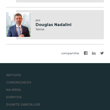
por
Douglas Nadalini
Sócios
compartilhe
:
ARTIGOS
COMUNICADOS
NA MÍDIA
EVENTOS
DUARTE GARCIA LIVE