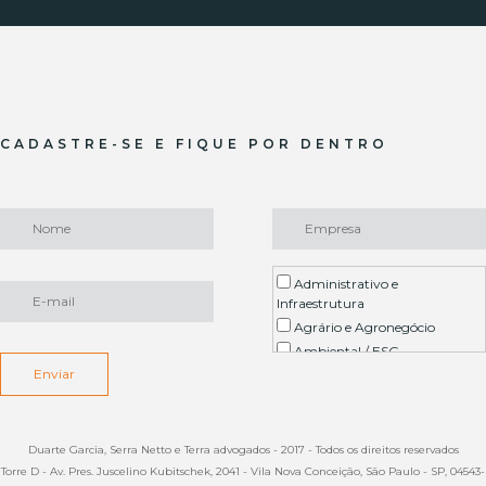
CADASTRE-SE E FIQUE POR DENTRO
Administrativo e
Infraestrutura
Agrário e Agronegócio
Ambiental / ESG
Enviar
Arbitragem
Contencioso Imobiliário
Contratual
Planejamento Patrimonial,
Duarte Garcia, Serra Netto e Terra advogados - 2017 - Todos os direitos reservados
Sucessões e Direito de Família
Torre D - Av. Pres. Juscelino Kubitschek, 2041 - Vila Nova Conceição, São Paulo - SP, 04543-