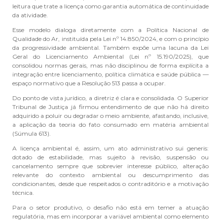
leitura que trate a licença como garantia automática de continuidade
da atividade.
Esse modelo dialoga diretamente com a Política Nacional de
Qualidade do Ar, instituída pela Lei nº 14.850/2024, e com o princípio
da progressividade ambiental. Também expõe uma lacuna da Lei
Geral do Licenciamento Ambiental (Lei nº 15.190/2025), que
consolidou normas gerais, mas não disciplinou de forma explícita a
integração entre licenciamento, política climática e saúde pública —
espaço normativo que a Resolução 513 passa a ocupar.
Do ponto de vista jurídico, a diretriz é clara e consolidada. O Superior
Tribunal de Justiça já firmou entendimento de que não há direito
adquirido a poluir ou degradar o meio ambiente, afastando, inclusive,
a aplicação da teoria do fato consumado em matéria ambiental
(Súmula 613).
A licença ambiental é, assim, um ato administrativo sui generis:
dotado de estabilidade, mas sujeito à revisão, suspensão ou
cancelamento sempre que sobrevier interesse público, alteração
relevante do contexto ambiental ou descumprimento das
condicionantes, desde que respeitados o contraditório e a motivação
técnica.
Para o setor produtivo, o desafio não está em temer a atuação
regulatória, mas em incorporar a variável ambiental como elemento