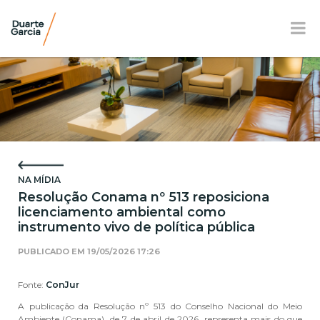
BR
EN
FR
APRESENTAÇÃO
ATUAÇÃO
NA MÍDIA
EQUIPE
Resolução Conama nº 513 reposiciona
licenciamento ambiental como
NOTÍCIAS E E-BOOK
instrumento vivo de política pública
LOCALIZAÇÃO
PUBLICADO EM
19/05/2026 17:26
RESPONSABILIDADE SOCIAL
Fonte:
ConJur
A publicação da Resolução nº 513 do Conselho Nacional do Meio
Ambiente (Conama), de 7 de abril de 2026, representa mais do que