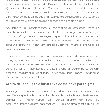
uma atualização técnica do Programa Nacional de Controle da
Qualidade do Ar (Pronar). Trata-se de um reposicionamento
institucional do licenciamento ambiental como instrumento
dinâmico de política pública, diretamente conectado à proteção da
saúde coletiva e à evolução dos padrões ambientais no país.
Ao integrar o licenciamento a inventários de emissões, redes de
monitoramento e planos de controle da poluição atmosférica, a
norma reforça uma mensagem que há muito se insinua no
ordenamento jurídico brasileiro: a licença ambiental não é um salvo-
conduto definitivo, nem um direito subjetivo imune à evolução do
contexto ambiental.
Embora a Resolução não trate expressamente da revogação de
licenças, seu desenho normativo reforça, de forma inequívoca, a
natureza condicionada e revisável do ato licenciador. O licenciamento
deixa de ser um ato isolado e passa a operar como parte de um
sistema regulatório contínuo, orientado por dados, evidências
técnicas e revisões periódicas.
Art. 26 da resolução é ilustrativo desse novo paradigma
Ao exigir a observância simultânea dos limites de emissão, dos
padrões de qualidade do ar e dos planos de controle aplicáveis — e ao
admitir o indeferimento da licença diante do risco de
descumprimento desses parâmetros — , o Conama afasta qualquer