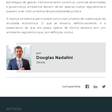
estratégico de gestão. Monitoramento contínuo, controle de emissões
e governança ambiental deixam de ser apenas custos regulatórios e
passam a ser instrumentos de previsibilidade jurídica.
A licença ambiental permanece como instrumento de viabilização da
atividade econômica. O que se encerra, definitivamente, é a
expectativa de que ela possa operar de forma estática em um
ambiente regulatório que, por definição, evolui.
por
Douglas Nadalini
Sócios
compartilhe
:
ARTIGOS