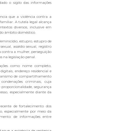
ado o sigilo das informações
ncia que a violência contra a
amiliar. A tutela legal alcança
ntextos diversos, inclusive em
s do âmbito doméstico.
minicídio, estupro, estupro de
exual, assédio sexual, registro
da contra a mulher, perseguição
s na legislação penal.
rmações como nome completo,
digitais, endereço residencial e
 mecanismo de compartilhamento
 condenações criminais, cuja
e proporcionalidade, segurança
cesso, especialmente diante da
ecente de fortalecimento dos
ro, especialmente por meio da
amento de informações entre
staque a exigência de sentença