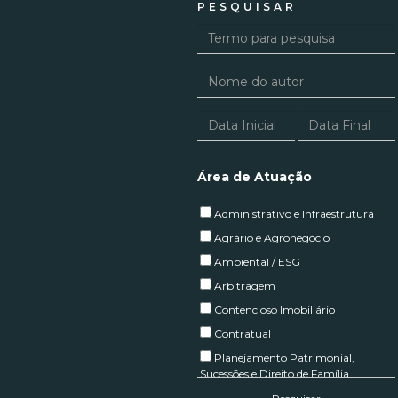
PESQUISAR
Área de Atuação
Administrativo e Infraestrutura
Agrário e Agronegócio
Ambiental / ESG
Arbitragem
Contencioso Imobiliário
Contratual
Planejamento Patrimonial,
Sucessões e Direito de Família
Empresarial