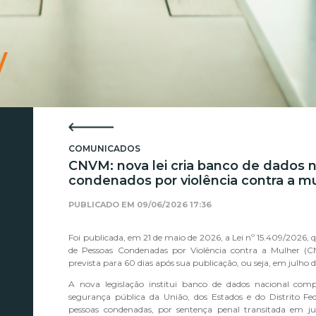
COMUNICADOS
CNVM: nova lei cria banco de dados n
condenados por violência contra a m
PUBLICADO EM
09/06/2026 17:36
Foi publicada, em 21 de maio de 2026, a Lei nº 15.409/2026, q
de Pessoas Condenadas por Violência contra a Mulher (
prevista para 60 dias após sua publicação, ou seja, em julho 
A nova legislação institui banco de dados nacional comp
segurança pública da União, dos Estados e do Distrito Fed
pessoas condenadas, por sentença penal transitada em ju