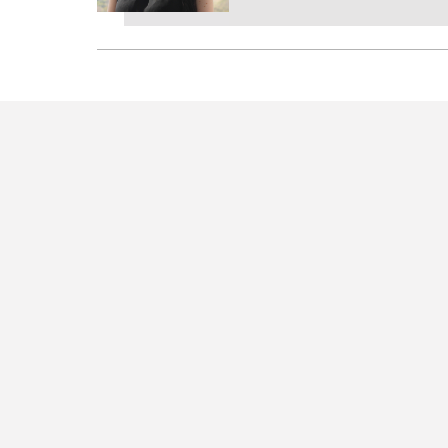
R DENTRO
Administrativo e Infraest
Agrário e Agronegócio
Ambiental / ESG