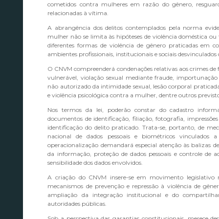
cometidos contra mulheres em razão do gênero, resguard
relacionadas à vítima.
A abrangência dos delitos contemplados pela norma evide
mulher não se limita às hipóteses de violência doméstica ou f
diferentes formas de violência de gênero praticadas em co
ambientes profissionais, institucionais e sociais desvinculado
O CNVM compreenderá condenações relativas aos crimes de fe
vulnerável, violação sexual mediante fraude, importunação s
não autorizado da intimidade sexual, lesão corporal pratica
e violência psicológica contra a mulher, dentre outros previsto
Nos termos da lei, poderão constar do cadastro info
documentos de identificação, filiação, fotografia, impressões 
identificação do delito praticado. Trata-se, portanto, de
nacional de dados pessoais e biométricos vinculados a
operacionalização demandará especial atenção às balizas d
da informação, proteção de dados pessoais e controle de a
sensibilidade dos dados envolvidos.
A criação do CNVM insere-se em movimento legislativo r
mecanismos de prevenção e repressão à violência de gêne
ampliação da integração institucional e do compartilh
autoridades públicas.
Sob a perspectiva das garantias constitucionais, merece de