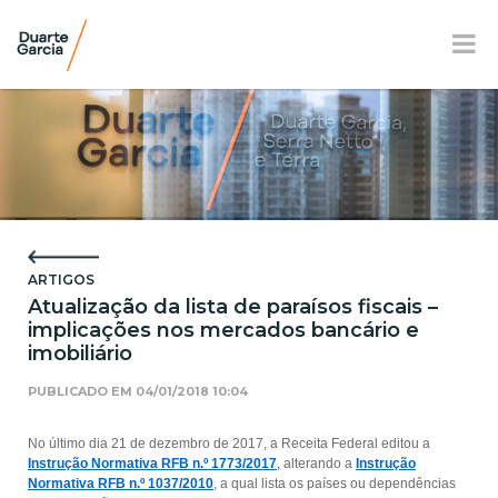
BR
EN
FR
APRESENTAÇÃO
ATUAÇÃO
ARTIGOS
EQUIPE
Atualização da lista de paraísos fiscais –
implicações nos mercados bancário e
NOTÍCIAS E E-BOOK
imobiliário
LOCALIZAÇÃO
PUBLICADO EM
04/01/2018 10:04
RESPONSABILIDADE SOCIAL
No último dia 21 de dezembro de 2017, a Receita Federal editou a
Instrução Normativa RFB n.º 1773/2017
,
alterando a
Instrução
Normativa RFB n.º 1037/2010
, a qual lista os países ou dependências