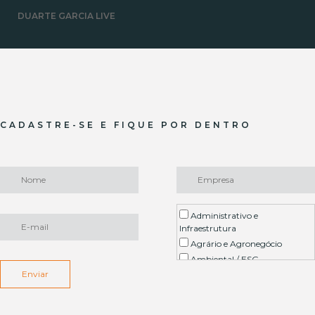
DUARTE GARCIA LIVE
CADASTRE-SE E FIQUE POR DENTRO
Administrativo e
Infraestrutura
Agrário e Agronegócio
Ambiental / ESG
Enviar
Arbitragem
Contencioso Imobiliário
Contratual