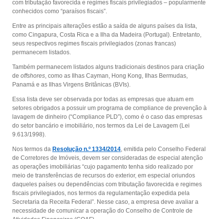
com tributação favorecida e regimes fiscais privilegiados – popularmente
conhecidos como “paraísos fiscais”.
Entre as principais alterações estão a saída de alguns países da lista,
como Cingapura, Costa Rica e a Ilha da Madeira (Portugal). Entretanto,
seus respectivos regimes fiscais privilegiados (zonas francas)
permanecem listados.
Também permanecem listados alguns tradicionais destinos para criação
de
offshores
, como as Ilhas Cayman, Hong Kong, Ilhas Bermudas,
Panamá e as Ilhas Virgens Britânicas (BVIs).
Essa lista deve ser observada por todas as empresas que atuam em
setores obrigados a possuir um programa de compliance de prevenção à
lavagem de dinheiro (“Compliance PLD”), como é o caso das empresas
do setor bancário e imobiliário, nos termos da Lei de Lavagem (Lei
9.613/1998).
Nos termos da
Resolução n.º 1334/2014
, emitida pelo Conselho Federal
de Corretores de Imóveis, devem ser consideradas de especial atenção
as operações imobiliárias “cujo pagamento tenha sido realizado por
meio de transferências de recursos do exterior, em especial oriundos
daqueles países ou dependências com tributação favorecida e regimes
fiscais privilegiados, nos termos da regulamentação expedida pela
Secretaria da Receita Federal”. Nesse caso, a empresa deve avaliar a
necessidade de comunicar a operação do Conselho de Controle de