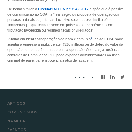
Atividades Financeiras (COAF).
De forma similar, a
Circular BACEN n.º 3542/2012
dispõe que é passível
de comunicação ao COAF a “realização ou proposta de operação com
pessoas naturais ou jurídicas, inclusive sociedades e instituições
financeiras [...] que tenham sede em países ou dependências com
tributação favorecida ou regimes fiscais privilegiados”.
A falha em identificar operações de risco e comunic
á
-las ao COAF pode
sujeitar a empresa a multa de até R$20 milhões ou do dobro do valor da
operação ou do que for lucrado com a operação. Ademais, a ausência de
controles de Compliance PLD pode expor os administradores ao risco
criminal de participar em potenciais atos de lavagem.
compartilhe
:
ARTIGOS
COMUNICADOS
NA MÍDIA
EVENTOS