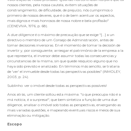
nossos clientes, pela nossa cautela, evitem situações de
constrangimento, de dificuldade, de prejuízo, nós cumprimos o
primeiro de nossos deveres, que é o de bem acentuar os aspectos,
mais dignos e mais honrosos de nossa nobre e bela profissão"
(CENEVIVA, 1976, p. 68).
A
due diligence
é o máximo de precaução que se exige "[...] a un
directivo o membro de um Consejo de Administración, antes de
tomar decisiones inversoras. En el momento de tomar la decisión de
invertir y, por consiguiente, arriesgar el patrimônio de la empresa a la
que representa, el inversor debe assumir todas las consecuencias y
circunstancias de la misma, sin que quede resquício alguno que no
haya sido previsto e analizado. En términos más sencillo, se trataria
de 'ver' el inmueble desde todas las perspectivas posibles" (INMOLEY,
2003, p. 24).
Sublinho: ver o imóvel desde todas as perspectivas possíveis!
Anos atrás, um cliente soltou esta máxima: "o que preocupa não é a
má notícia, é a surpresa!", que bem sintetiza a função de uma due
diligence, analisar o imóvel sob todas as perspectivas, enxergando as
mais variadas questões, e mapeando eventuais riscos e meios de sua
eliminação ou mitigação.
Escopo