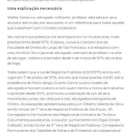
Uma explicação necessária
Walter Ceneviva, advogado militante, professor adorado por seus
alunos e admirado por seus pares, é um referencial para todos aqueles
que trabalham com o Direito Imobiliário.
Seu nome e sua presença me acompanham há muitos anos, mais
precisamente desde 1976. À época, cursava o terceiro ano da
Faculdade de Direito do Largo de São Francisco, e já estagiava com
meu tio Nívio Terra (grande advogado, exemplo de professor na arte
de advogar, mestre e orientador desde 4 de março de 1974 até os dias
de hoje).
Todos sabem que a Lei de Registros Públicos (6.501/1973) entrou em
vigor em 1º de janeiro de 1976, ano em que nossa querida AASP, sob a
presidência de Mário Sérgio Duarte Garcia (outro modelo de
advogado e homem público e com quem tenho a honra de trabalhar
e aprender desde 1997), promoveu a realização de um de seus
incontáveis cursos, tão úteis para nós, advogados e estagiários de
Direito. As exposições apresentadas pelo juiz Gilberto Valente da Silva
(então titular da 1ª Vara de Registros Públicos de São Paulo, SP,
Corregedoria Permanente dos Registros de Imóveis e de Títulos e
Documentos paulistanos, e coautor (juntamente com Egas Dirson
Galbiatti, então titular da 2ª Vara de Registros Públicos, Corregedoria
Permanente dos Tabeliães de Notas e de Protestos) do indispensável