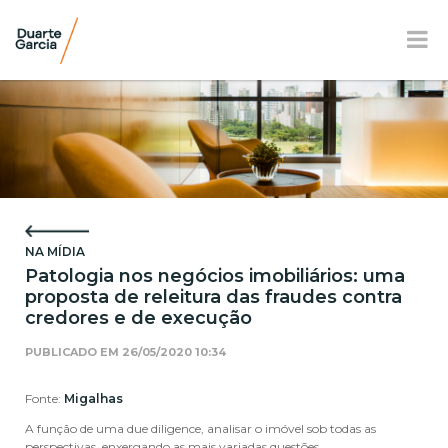
BR
EN
FR
APRESENTAÇÃO
ATUAÇÃO
NA MÍDIA
EQUIPE
Patologia nos negócios imobiliários: uma
proposta de releitura das fraudes contra
NOTÍCIAS E E-BOOK
credores e de execução
LOCALIZAÇÃO
PUBLICADO EM
26/05/2020 10:34
RESPONSABILIDADE SOCIAL
Fonte:
Migalhas
A função de uma due diligence, analisar o imóvel sob todas as
perspectivas, enxergando as mais variadas questões.