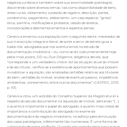
negócios jurídicos e também sobre sua anormalidade (patologia),
discorrendo sobre diversos temas, tais como disponibilidade de bens,
áreas rurais, loteamento, sucessão de registro, descrição, partes,
condomínio, pagamento, aldeamento: um caso especial, "grilos",
ônus, partilha, notificações e protestos, cessão de direitos,
incorporações e desmembramentos e aspectos penais.
Ceneviva encerrou sua exposição com o seguinte alerta, merecedor de
sua transcrição integral e literal, de sorte a servir de estrela-guia a
todos nós, advogados que nos aventuramos no estudo de
documentação imobiliária – ou, como se diz costumeiramente hoje
pelos mais jovens, DD ou
Due Diligence
, diligência devida, que
"corresponde a um verdadeiro
check-list
da situação atual do imóvel
e de seu titular, verifica-se a existência de apontamentos que possam
inviabilizar a aquisição, são analisadas certidões relativas aos titulares
do bem, certidões do imóvel, análise de eventual passivo, impeditivos
ambientais, zoneamento, entre outros documentos" (CASTRO, 2013,
p. 93).
Ceneviva citou um acórdão do Conselho Superior da Magistratura1 a
respeito do estudo documental na aquisição de imóvel, alertando "[...]
o quanto é importante o papel do advogado, e quanto mais cresce de
importância a contribuição do advogado no exame da
documentação e do negócio imobiliário, no esforço pela diminuição
dos casos patológicos, infelizmente tão numerosos. É uma forma de
valorização de nossa profissão. Quando nós contribuímos para que os