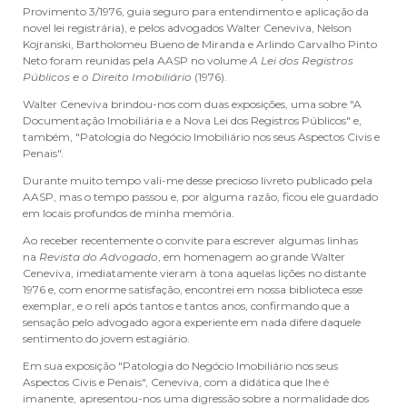
Provimento 3/1976, guia seguro para entendimento e aplicação da
novel lei registrária), e pelos advogados Walter Ceneviva, Nelson
Kojranski, Bartholomeu Bueno de Miranda e Arlindo Carvalho Pinto
Neto foram reunidas pela AASP no volume
A Lei dos Registros
Públicos e o Direito Imobiliário
(1976).
Walter Ceneviva brindou-nos com duas exposições, uma sobre "A
Documentação Imobiliária e a Nova Lei dos Registros Públicos" e,
também, "Patologia do Negócio Imobiliário nos seus Aspectos Civis e
Penais".
Durante muito tempo vali-me desse precioso livreto publicado pela
AASP, mas o tempo passou e, por alguma razão, ficou ele guardado
em locais profundos de minha memória.
Ao receber recentemente o convite para escrever algumas linhas
na
Revista do Advogado
, em homenagem ao grande Walter
Ceneviva, imediatamente vieram à tona aquelas lições no distante
1976 e, com enorme satisfação, encontrei em nossa biblioteca esse
exemplar, e o reli após tantos e tantos anos, confirmando que a
sensação pelo advogado agora experiente em nada difere daquele
sentimento do jovem estagiário.
Em sua exposição "Patologia do Negócio Imobiliário nos seus
Aspectos Civis e Penais", Ceneviva, com a didática que lhe é
imanente, apresentou-nos uma digressão sobre a normalidade dos