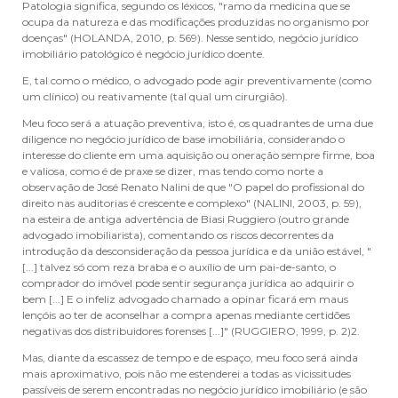
Patologia significa, segundo os léxicos, "ramo da medicina que se
ocupa da natureza e das modificações produzidas no organismo por
doenças" (HOLANDA, 2010, p. 569). Nesse sentido, negócio jurídico
imobiliário patológico é negócio jurídico doente.
E, tal como o médico, o advogado pode agir preventivamente (como
um clínico) ou reativamente (tal qual um cirurgião).
Meu foco será a atuação preventiva, isto é, os quadrantes de uma due
diligence no negócio jurídico de base imobiliária, considerando o
interesse do cliente em uma aquisição ou oneração sempre firme, boa
e valiosa, como é de praxe se dizer, mas tendo como norte a
observação de José Renato Nalini de que "O papel do profissional do
direito nas auditorias é crescente e complexo" (NALINI, 2003, p. 59),
na esteira de antiga advertência de Biasi Ruggiero (outro grande
advogado imobiliarista), comentando os riscos decorrentes da
introdução da desconsideração da pessoa jurídica e da união estável, "
[...] talvez só com reza braba e o auxílio de um pai-de-santo, o
comprador do imóvel pode sentir segurança jurídica ao adquirir o
bem [...] E o infeliz advogado chamado a opinar ficará em maus
lençóis ao ter de aconselhar a compra apenas mediante certidões
negativas dos distribuidores forenses [...]" (RUGGIERO, 1999, p. 2)2.
Mas, diante da escassez de tempo e de espaço, meu foco será ainda
mais aproximativo, pois não me estenderei a todas as vicissitudes
passíveis de serem encontradas no negócio jurídico imobiliário (e são