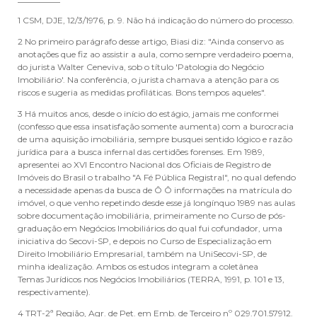
1 CSM, DJE, 12/3/1976, p. 9. Não há indicação do número do processo.
2 No primeiro parágrafo desse artigo, Biasi diz: "Ainda conservo as
anotações que fiz ao assistir a aula, como sempre verdadeiro poema,
do jurista Walter Ceneviva, sob o título 'Patologia do Negócio
Imobiliário'. Na conferência, o jurista chamava a atenção para os
riscos e sugeria as medidas profiláticas. Bons tempos aqueles".
3 Há muitos anos, desde o início do estágio, jamais me conformei
(confesso que essa insatisfação somente aumenta) com a burocracia
de uma aquisição imobiliária, sempre busquei sentido lógico e razão
jurídica para a busca infernal das certidões forenses. Em 1989,
apresentei ao XVI Encontro Nacional dos Oficiais de Registro de
Imóveis do Brasil o trabalho "A Fé Pública Registral", no qual defendo
a necessidade apenas da busca de Ô Ô informações na matrícula do
imóvel, o que venho repetindo desde esse já longínquo 1989 nas aulas
sobre documentação imobiliária, primeiramente no Curso de pós-
graduação em Negócios Imobiliários do qual fui cofundador, uma
iniciativa do Secovi-SP, e depois no Curso de Especialização em
Direito Imobiliário Empresarial, também na UniSecovi-SP, de
minha idealização. Ambos os estudos integram a coletânea
Temas Jurídicos nos Negócios Imobiliários (TERRA, 1991, p. 101 e 13,
respectivamente).
4 TRT-2ª Região, Agr. de Pet. em Emb. de Terceiro nº 029.701.57912.