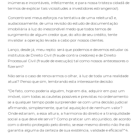
inúmeras e incontáveis, infelizmente, e para nossa tristeza cidadã de
termos de explicar tais vicissitudes a investidores estrangeiros!).
Concentrarei meus esforços na tentativa de uma releitura3 e,
audaciosamente, de uma revisão do estudo de documentação
imobiliária à luz do inescondível medo que todos temos de
surgimento de algum credor que, do alto de seu crédito, tente
invalidar a operação levada a cabo por nossos clientes.
Lanço, desde já, meu repto: será que podemos e devemos estudar os
institutos de Direito Civil (fraude contra credores) e de Direito
Processual Civil (fraude de execução) tal como nossos antecessores o
fizeram?
Não seria o caso de renovarmos o olhar, à luz de toda uma realidade
atual? Penso que sim, lembrando esta interessante decisão:
"De fato, como poderia alguém, hoje em dia, adquirir em paz um
imóvel, com todas as cautelas possíveis e previstas no ordenamento
se a qualquer tempo pode surpreender-se com uma decisão judicial
afirmando, simplesmente, que tal aquisição é de nenhum valor?
Onde estariam, a essa altura, a harmonia do direito e a tranquilidade
social a que deve ele servir? Como praticar um ato jurídico, de acordo
com o direito protegido pelo direito, se esse mesmo direito não lhe dá
garantia alguma da certeza de sua existência, validade e eficácia?"4.
__________