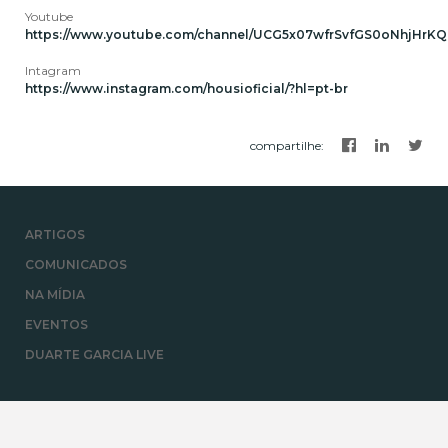
Youtube
https://www.youtube.com/channel/UCG5x07wfrSvfGS0oNhjHrKQ
Intagram
https://www.instagram.com/housioficial/?hl=pt-br
compartilhe
:
ARTIGOS
COMUNICADOS
NA MÍDIA
EVENTOS
DUARTE GARCIA LIVE