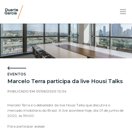
BR
EN
FR
APRESENTAÇÃO
ATUAÇÃO
EVENTOS
EQUIPE
Marcelo Terra participa da live Housi Talks
NOTÍCIAS E E-BOOK
PUBLICADO EM
01/06/2020 12:34
LOCALIZAÇÃO
Marcelo Terra é o debatedor da live Housi Talks que discutirá o
mercado imobiliário do Brasil. A live acontece hoje, dia 01 de junho de
RESPONSABILIDADE SOCIAL
2020, às 19h00.
Para participar acesse: