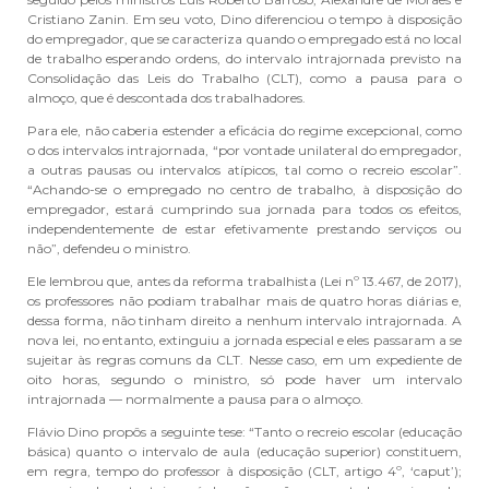
Cristiano Zanin. Em seu voto, Dino diferenciou o tempo à disposição
do empregador, que se caracteriza quando o empregado está no local
de trabalho esperando ordens, do intervalo intrajornada previsto na
Consolidação das Leis do Trabalho (CLT), como a pausa para o
almoço, que é descontada dos trabalhadores.
Para ele, não caberia estender a eficácia do regime excepcional, como
o dos intervalos intrajornada, “por vontade unilateral do empregador,
a outras pausas ou intervalos atípicos, tal como o recreio escolar”.
“Achando-se o empregado no centro de trabalho, à disposição do
empregador, estará cumprindo sua jornada para todos os efeitos,
independentemente de estar efetivamente prestando serviços ou
não”, defendeu o ministro.
Ele lembrou que, antes da reforma trabalhista (Lei nº 13.467, de 2017),
os professores não podiam trabalhar mais de quatro horas diárias e,
dessa forma, não tinham direito a nenhum intervalo intrajornada. A
nova lei, no entanto, extinguiu a jornada especial e eles passaram a se
sujeitar às regras comuns da CLT. Nesse caso, em um expediente de
oito horas, segundo o ministro, só pode haver um intervalo
intrajornada — normalmente a pausa para o almoço.
Flávio Dino propôs a seguinte tese: “Tanto o recreio escolar (educação
básica) quanto o intervalo de aula (educação superior) constituem,
em regra, tempo do professor à disposição (CLT, artigo 4º, ‘caput’);