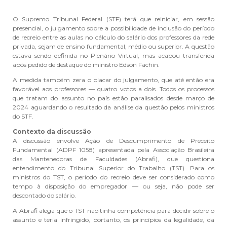
O Supremo Tribunal Federal (STF) terá que reiniciar, em sessão
presencial, o julgamento sobre a possibilidade de inclusão do período
de recreio entre as aulas no cálculo do salário dos professores da rede
privada, sejam de ensino fundamental, médio ou superior. A questão
estava sendo definida no Plenário Virtual, mas acabou transferida
após pedido de destaque do ministro Edson Fachin.
A medida também zera o placar do julgamento, que até então era
favorável aos professores — quatro votos a dois. Todos os processos
que tratam do assunto no país estão paralisados desde março de
2024 aguardando o resultado da análise da questão pelos ministros
do STF.
Contexto da discussão
A discussão envolve Ação de Descumprimento de Preceito
Fundamental (ADPF 1058) apresentada pela Associação Brasileira
das Mantenedoras de Faculdades (Abrafi), que questiona
entendimento do Tribunal Superior do Trabalho (TST). Para os
ministros do TST, o período do recreio deve ser considerado como
tempo à disposição do empregador — ou seja, não pode ser
descontado do salário.
A Abrafi alega que o TST não tinha competência para decidir sobre o
assunto e teria infringido, portanto, os princípios da legalidade, da