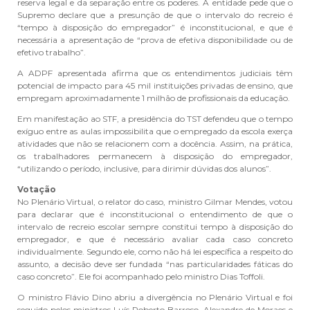
reserva legal e da separação entre os poderes. A entidade pede que o
Supremo declare que a presunção de que o intervalo do recreio é
“tempo à disposição do empregador” é inconstitucional, e que é
necessária a apresentação de “prova de efetiva disponibilidade ou de
efetivo trabalho”.
A ADPF apresentada afirma que os entendimentos judiciais têm
potencial de impacto para 45 mil instituições privadas de ensino, que
empregam aproximadamente 1 milhão de profissionais da educação.
Em manifestação ao STF, a presidência do TST defendeu que o tempo
exíguo entre as aulas impossibilita que o empregado da escola exerça
atividades que não se relacionem com a docência. Assim, na prática,
os trabalhadores permanecem à disposição do empregador,
“utilizando o período, inclusive, para dirimir dúvidas dos alunos”.
Votação
No Plenário Virtual, o relator do caso, ministro Gilmar Mendes, votou
para declarar que é inconstitucional o entendimento de que o
intervalo de recreio escolar sempre constitui tempo à disposição do
empregador, e que é necessário avaliar cada caso concreto
individualmente. Segundo ele, como não há lei específica a respeito do
assunto, a decisão deve ser fundada “nas particularidades fáticas do
caso concreto”. Ele foi acompanhado pelo ministro Dias Toffoli.
O ministro Flávio Dino abriu a divergência no Plenário Virtual e foi
seguido pelos ministros Luís Roberto Barroso, Alexandre de Moraes e