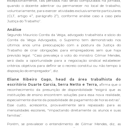
excepcionalmente, tais períodos não serão computados na jornada,
quando o docente adentrar ou permanecer no local de trabalho,
voluntariamente, para exercer atividades exclusivamente particulares
(CLT, artigo 4º, parágrafo 2º), conforme análise caso a caso pela
Justiça do Trabalho”.
Análise
Segundo Mauricio Corrêa da Veiga, advogado trabalhista e sócio do
Corrêa da Veiga Advogados, o Supremo tem demonstrado nos
últimos anos uma preocupação com a postura da Justiça do
Trabalho de criar obrigações para empregadores sem que haja
previsão legal. “Caso prevaleça o voto do ministro Gilmar Mendes,
será dada a oportunidade para a negociação sindical estabelecer
critérios objetivos para definir se o recreio constitui ou não tempo à
disposição do empregador”, diz.
Eliane Ribeiro Gago, head da área trabalhista do
escritório Duarte Garcia, Serra Netto e Terra,
afirma que o
reconhecimento da presunção de disponibilidade “exigirá que as
instituições de ensino encontrem soluções para essa nova realidade,
especialmente diante da possibilidade de pagamento de horas extras”.
Esse custo, acrescenta, provavelmente será repassado para as
mensalidades escolares, “impactando diretamente os alunos e suas
famílias”.
Porém, se prevalecer o entendimento de Gilmar Mendes, diz, as