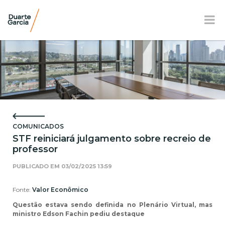
BR
EN
FR
APRESENTAÇÃO
ATUAÇÃO
COMUNICADOS
EQUIPE
STF reiniciará julgamento sobre recreio de
professor
NOTÍCIAS E E-BOOK
PUBLICADO EM
03/02/2025 13:59
LOCALIZAÇÃO
Fonte:
Valor Econômico
RESPONSABILIDADE SOCIAL
Questão estava sendo definida no Plenário Virtual, mas
ministro Edson Fachin pediu destaque