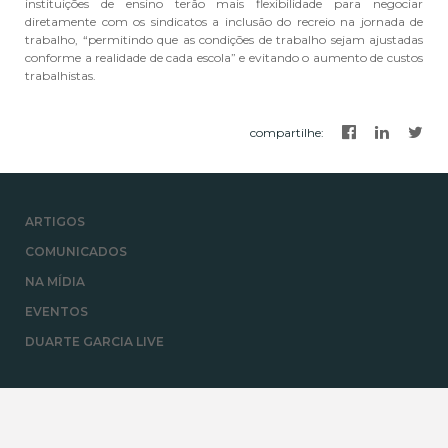
instituições de ensino terão mais flexibilidade para negociar
diretamente com os sindicatos a inclusão do recreio na jornada de
trabalho, “permitindo que as condições de trabalho sejam ajustadas
conforme a realidade de cada escola” e evitando o aumento de custos
trabalhistas.
compartilhe
:
ARTIGOS
COMUNICADOS
NA MÍDIA
EVENTOS
DUARTE GARCIA LIVE