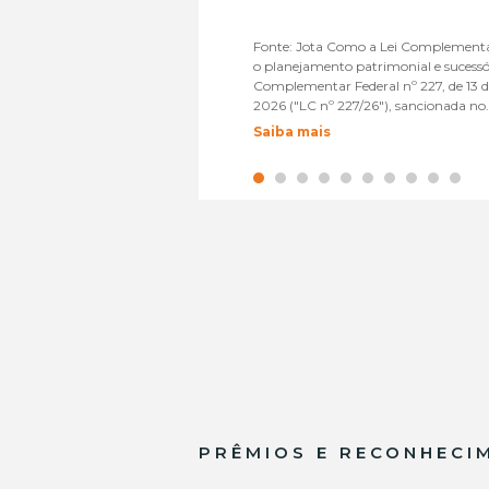
Fonte: Jota Como a Lei Complementa
o planejamento patrimonial e sucessó
Complementar Federal nº 227, de 13 de
2026 ("LC nº 227/26"), sancionada no.
Saiba mais
PRÊMIOS E RECONHECI