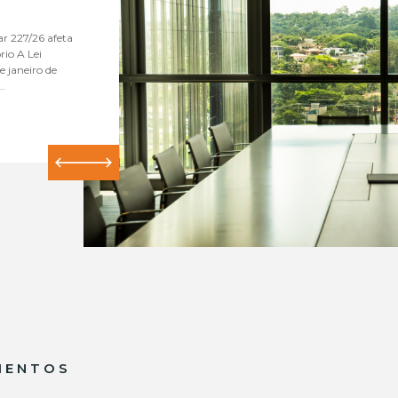
r 227/26 afeta
rio A Lei
 janeiro de
..
MENTOS