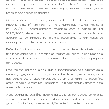
não ocorre apenas com a expedição do “habite-se”, mas depende do
cumprimento integral dos requisitos legais, incluindo a quitação de
todas as obrigações financeiras.
O patrimônio de afetação, introduzido na Lei de Incorporação
Imobiliária (Lei nº 4.591/1964) primeiramente pela Medida Provisória
nº 2.221/2001, posteriormente revogada com a edição da Lei
10.931/2004, desempenha um papel essencial na proteção dos
adquirentes de imóveis na planta, especialmente em casos de
inadimplência ou falência da incorporadora.
Referido instituto constitui uma universalidade de direito com
finalidade específica, submetida ao regime de incomunicabilidade e à
vinculação de receitas, com responsabilidade restrita às suas próprias
obrigações.
Esse regime permite, ainda, que a incorporação seja submetida a
uma segregação patrimonial, separando o terreno, as acessões, além
dos bens e dos direitos vinculados ao empreendimento específico,
assegurando que esses recursos sejam utilizados exclusivamente para
a execução da obra.
Após cumprida sua finalidade e quitadas as obrigações correlatas,
ocorre a desafetação, reintegrando-se o que restar ao patrimônio
geral do instituidor, livre das restrições anteriormente impostas.