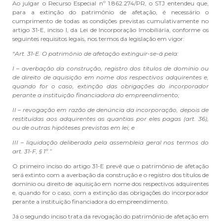
Ao julgar o Recurso Especial nº 1.862.274/PR, o STJ entendeu que,
para a extinção do patrimônio de afetação, é necessário o
cumprimento de todas as condições previstas cumulativamente no
artigo 31-E, inciso I, da Lei de Incorporação Imobiliária, conforme os
seguintes requisitos legais, nos termos da legislação em vigor:
“Art. 31-E. O patrimônio de afetação extinguir-se-á pela:
I – averbação da construção, registro dos títulos de domínio ou
de direito de aquisição em nome dos respectivos adquirentes e,
quando for o caso, extinção das obrigações do incorporador
perante a instituição financiadora do empreendimento;
II – revogação em razão de denúncia da incorporação, depois de
restituídas aos adquirentes as quantias por eles pagas (art. 36),
ou de outras hipóteses previstas em lei; e
III – liquidação deliberada pela assembleia geral nos termos do
art. 31-F, § 1º.”
O primeiro inciso do artigo 31-E prevê que o patrimônio de afetação
será extinto com a averbação da construção e o registro dos títulos de
domínio ou direito de aquisição em nome dos respectivos adquirentes
e, quando for o caso, com a extinção das obrigações do incorporador
perante a instituição financiadora do empreendimento.
Já o segundo inciso trata da revogação do patrimônio de afetação em