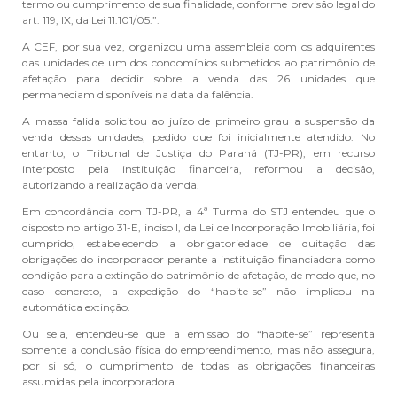
termo ou cumprimento de sua finalidade, conforme previsão legal do
art. 119, IX, da Lei 11.101/05.”.
A CEF, por sua vez, organizou uma assembleia com os adquirentes
das unidades de um dos condomínios submetidos ao patrimônio de
afetação para decidir sobre a venda das 26 unidades que
permaneciam disponíveis na data da falência.
A massa falida solicitou ao juízo de primeiro grau a suspensão da
venda dessas unidades, pedido que foi inicialmente atendido. No
entanto, o Tribunal de Justiça do Paraná (TJ-PR), em recurso
interposto pela instituição financeira, reformou a decisão,
autorizando a realização da venda.
Em concordância com TJ-PR, a 4ª Turma do STJ entendeu que o
disposto no artigo 31-E, inciso I, da Lei de Incorporação Imobiliária, foi
cumprido, estabelecendo a obrigatoriedade de quitação das
obrigações do incorporador perante a instituição financiadora como
condição para a extinção do patrimônio de afetação, de modo que, no
caso concreto, a expedição do “habite-se” não implicou na
automática extinção.
Ou seja, entendeu-se que a emissão do “habite-se” representa
somente a conclusão física do empreendimento, mas não assegura,
por si só, o cumprimento de todas as obrigações financeiras
assumidas pela incorporadora.