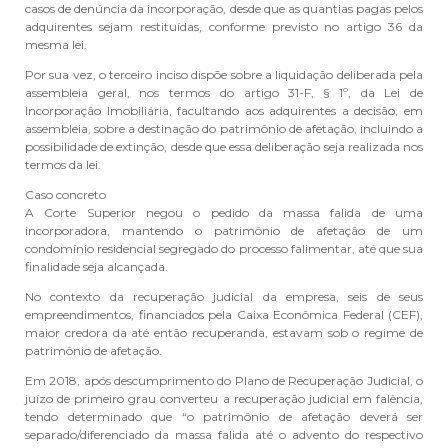
casos de denúncia da incorporação, desde que as quantias pagas pelos
adquirentes sejam restituídas, conforme previsto no artigo 36 da
mesma lei.
Por sua vez, o terceiro inciso dispõe sobre a liquidação deliberada pela
assembleia geral, nos termos do artigo 31-F, § 1º, da Lei de
Incorporação Imobiliária, facultando aos adquirentes a decisão, em
assembleia, sobre a destinação do patrimônio de afetação, incluindo a
possibilidade de extinção, desde que essa deliberação seja realizada nos
termos da lei.
Caso concreto
A Corte Superior negou o pedido da massa falida de uma
incorporadora, mantendo o patrimônio de afetação de um
condomínio residencial segregado do processo falimentar, até que sua
finalidade seja alcançada.
No contexto da recuperação judicial da empresa, seis de seus
empreendimentos, financiados pela Caixa Econômica Federal (CEF),
maior credora da até então recuperanda, estavam sob o regime de
patrimônio de afetação.
Em 2018, após descumprimento do Plano de Recuperação Judicial, o
juízo de primeiro grau converteu a recuperação judicial em falência,
tendo determinado que “o patrimônio de afetação deverá ser
separado/diferenciado da massa falida até o advento do respectivo