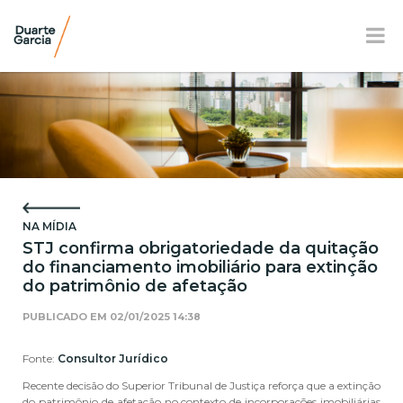
BR
EN
FR
APRESENTAÇÃO
ATUAÇÃO
NA MÍDIA
EQUIPE
STJ confirma obrigatoriedade da quitação
do financiamento imobiliário para extinção
NOTÍCIAS E E-BOOK
do patrimônio de afetação
LOCALIZAÇÃO
PUBLICADO EM
02/01/2025 14:38
RESPONSABILIDADE SOCIAL
Fonte:
Consultor Jurídico
Recente decisão do Superior Tribunal de Justiça reforça que a extinção
do patrimônio de afetação no contexto de incorporações imobiliárias