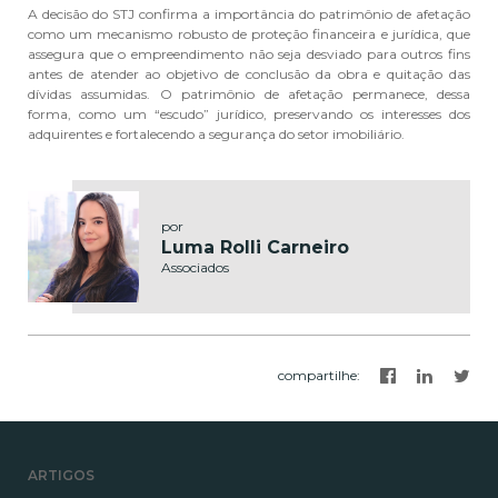
A decisão do STJ confirma a importância do patrimônio de afetação
como um mecanismo robusto de proteção financeira e jurídica, que
assegura que o empreendimento não seja desviado para outros fins
antes de atender ao objetivo de conclusão da obra e quitação das
dívidas assumidas. O patrimônio de afetação permanece, dessa
forma, como um “escudo” jurídico, preservando os interesses dos
adquirentes e fortalecendo a segurança do setor imobiliário.
por
Luma Rolli Carneiro
Associados
compartilhe
:
ARTIGOS